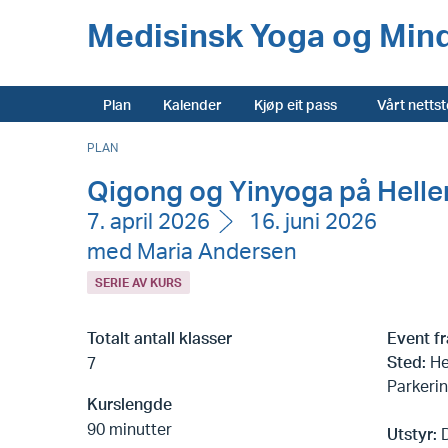
Medisinsk Yoga og Min
Plan
Kalender
Kjøp eit pass
Vårt netts
PLAN
Qigong og Yinyoga på Helleru
7. april 2026
16. juni 2026
med Maria Andersen
SERIE AV KURS
Totalt antall klasser
Event f
Sted:
Hel
7
Parkerin
Kurslengde
90 minutter
Utstyr:
D