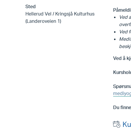
Sted
Påmeldi
Hellerud Vel / Kringsjå Kulturhus
Ved a
(Landeroveien 1)
overf
Ved f
Medis
beskj
Ved å kj
Kurshol
Spørsmå
mediyo
Du finne
Ku