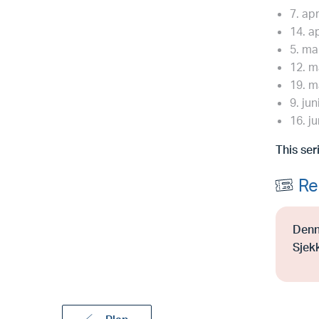
7. apr
14. ap
5. mai
12. ma
19. ma
9. jun
16. ju
This ser
Re
Denn
Sjekk