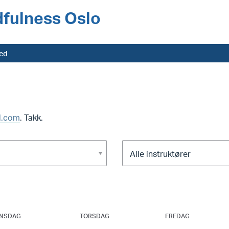
dfulness Oslo
ted
l.com
. Takk.
NSDAG
TORSDAG
FREDAG