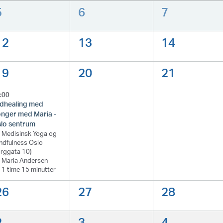
5
6
7
12
13
14
19
20
21
:00
dhealing med
nger med Maria -
lo sentrum
Medisinsk Yoga og
ndfulness Oslo
orggata 10)
Maria Andersen
1 time 15 minutter
26
27
28
2
3
4