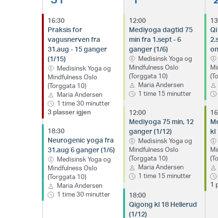
16:30
12:00
13
Praksis for
Mediyoga dagtid 75
Qi
vagusnerven fra
min fra 1.sept - 6
2.
31.aug - 15 ganger
ganger (1/6)
on
(1/15)
Medisinsk Yoga og
Mindfulness Oslo
Mi
Medisinsk Yoga og
(Torggata 10)
(T
Mindfulness Oslo
Maria Andersen
(Torggata 10)
1 time 15 minutter
Maria Andersen
1 time 30 minutter
3 plasser igjen
12:00
16
Mediyoga 75 min, 12
Me
18:30
ganger (1/12)
kl
Neurogenic yoga fra
Medisinsk Yoga og
31.aug 6 ganger (1/6)
Mindfulness Oslo
Mi
(Torggata 10)
(T
Medisinsk Yoga og
Maria Andersen
Mindfulness Oslo
1 time 15 minutter
(Torggata 10)
1 
Maria Andersen
1 time 30 minutter
18:00
Qigong kl 18 Hellerud
(1/12)