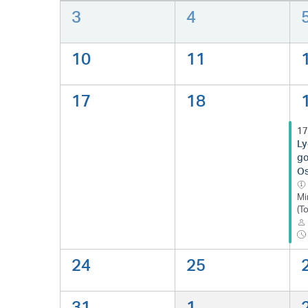
3
4
10
11
17
18
17
Ly
go
Os
Mi
(T
24
25
31
1